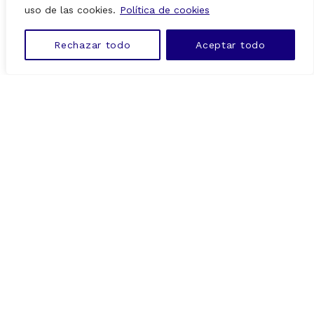
uso de las cookies.
Política de cookies
SÍGUENOS EN
Twitter
Facebook
Instagram
Rechazar todo
Aceptar todo
MENU
Con el apoyo de