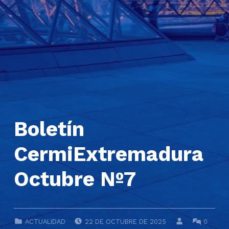
Boletín
CermiExtremadura
Octubre Nº7
POSTED ON:
WRITTEN BY:
COMME
CATEGORIZED IN:
ACTUALIDAD
22 DE OCTUBRE DE 2025
0