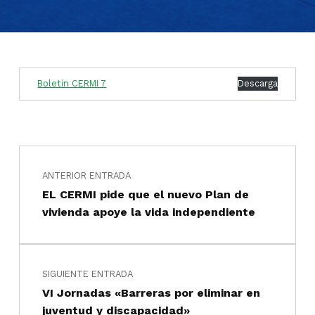
Boletin CERMI 7
Descarga
Navegación de entradas
Saltar a la navegación principal
ANTERIOR ENTRADA
EL CERMI pide que el nuevo Plan de
vivienda apoye la vida independiente
SIGUIENTE ENTRADA
VI Jornadas «Barreras por eliminar en
juventud y discapacidad»