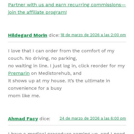
Partner with us and earn recurring commissions—
join the affiliate program!
Hildegard Morin
dice:
18 de marzo de 2026 a las 2:00 pm
I love that I can order from the comfort of my
couch. No driving, no parking,
no waiting in line. I just log in, click reorder for my
Premarin
on Medistorehub, and
it shows up at my house. It’s the ultimate in
convenience for a busy
mom like me.
Ahmad Facy
dice:
24 de marzo de 2026 a las 6:00 pm
I have a medical procedure coming up, and I need