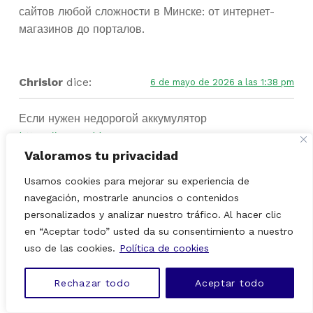
сайтов любой сложности в Минске: от интернет-
магазинов до порталов.
Chrislor
dice:
6 de mayo de 2026 a las 1:38 pm
Если нужен недорогой аккумулятор
https://www.akb24v.ru
24 вольта для погрузчика,
стоит обратить внимание на проверенные решения
Valoramos tu privacidad
с оптимальным ресурсом и стабильной отдачей.
Usamos cookies para mejorar su experiencia de
Купить тяговую батарею 24V можно на сайте, там
navegación, mostrarle anuncios o contenidos
представлены варианты под разные задачи и типы
personalizados y analizar nuestro tráfico. Al hacer clic
техники.
en “Aceptar todo” usted da su consentimiento a nuestro
uso de las cookies.
Política de cookies
KennethSig
dice:
6 de mayo de 2026 a las 7:09 pm
Rechazar todo
Aceptar todo
MENU