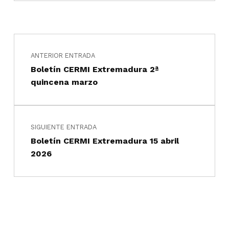
Navegación de entradas
Saltar a la navegación principal
ANTERIOR ENTRADA
Boletín CERMI Extremadura 2ª
quincena marzo
SIGUIENTE ENTRADA
Boletín CERMI Extremadura 15 abril
2026