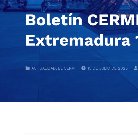
Boletín CERM
Extremadura 1
POSTED ON:
CATEGORIZED IN:
ACTUALIDAD
,
EL CERMI
15 DE JULIO DE 2025