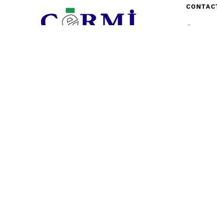
CONTAC
Direcc
(Local S
(Badajoz
E-mai
gerenci
Teléf
817
© 2024 CERMI Extremadura | Comité Extremeño